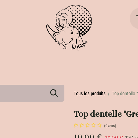
ts
Chaussures
Accessoires
Divers
Tous les produits
Top dentelle 
Top dentelle "Gr
(0 avis)
10,00
€
19,00
€
TVA 