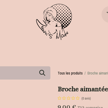
ts
Chaussures
Accessoires
Divers
Tous les produits
Broche aimant
Broche aimantée
(0 avis)
9,00
€
TVA comprise