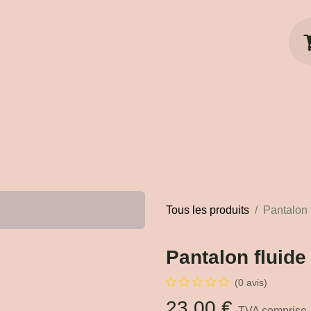
ts
Chaussures
Accessoires
Divers
Tous les produits
Pantalon fluid
Pantalon fluide b
(0 avis)
23,00
€
TVA comprise